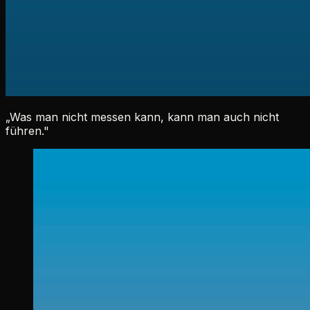
„
Was man nicht messen kann, kann man auch nicht
führen.
"