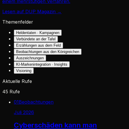
einem mehrstufigen Verfahren.
Lesen auf DUP Magazin →
Themenfelder
Heldentaten · Kampagnen
Verbündete an der Tafel
Erzählungen aus dem Feld
Beobachtungen aus den Königreichen
Auszeichnungen
KI-Markenintegration · Insights
Visioning
Aktuelle Rufe
45
Rufe
01
Beobachtungen
Juli 2026
Cyberschäden kann man