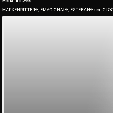
Markenhinweis
MARKENRITTER
®
,
EMAGIONAL
®
,
ESTEBAN
®
und
GLO