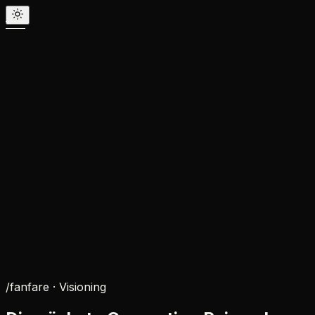
/fanfare ·
Visioning