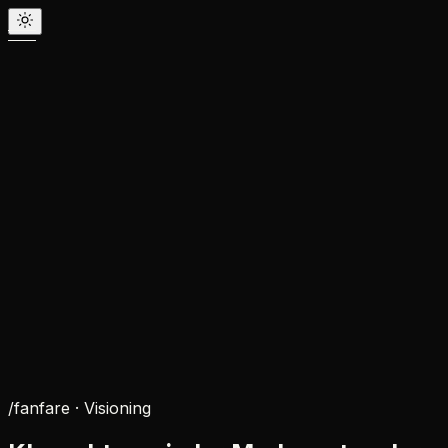
/fanfare ·
Visioning