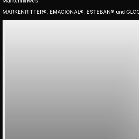
Markenhinweis
MARKENRITTER
®
,
EMAGIONAL
®
,
ESTEBAN
®
und
GLO